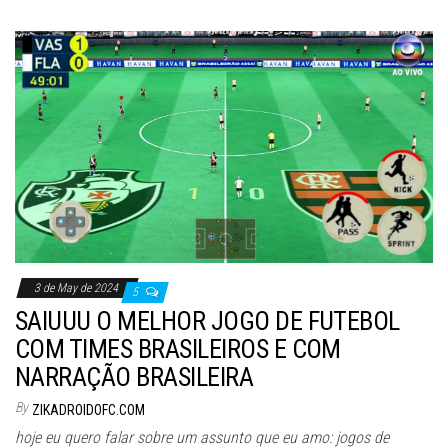
3 de May de 2024
5
SAIUUU O MELHOR JOGO DE FUTEBOL
COM TIMES BRASILEIROS E COM
NARRAÇÃO BRASILEIRA
By
ZIKADROIDOFC.COM
hoje eu quero falar sobre um assunto que eu amo: jogos de