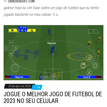
By
ZIKADROIDOFC.COM
galera! Hoje eu vim falar sobre um jogo de futebol que eu tenho
jogado bastante no meu celular. E o…
29 de April de 2024
0
JOGUE O MELHOR JOGO DE FUTEBOL DE
2023 NO SEU CELULAR