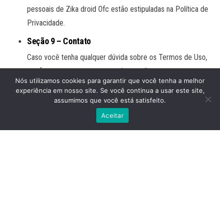
pessoais de Zika droid Ofc estão estipuladas na Política de
Privacidade.
Seção 9 – Contato
Caso você tenha qualquer dúvida sobre os Termos de Uso,
por favor, entre em contato pelo e-mail
Nós utilizamos cookies para garantir que você tenha a melhor
davialvis2011@gmail.com.
experiência em nosso site. Se você continua a usar este site,
assumimos que você está satisfeito.
Aceitar
Proudly powered by
WordPress
|
Theme:
Envo Magazine