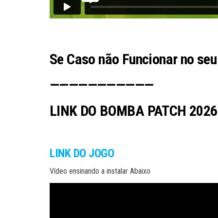
Se Caso não Funcionar no seu
———————————
LINK DO BOMBA PATCH 2026
LINK DO JOGO
Vídeo ensinando a instalar Abaixo