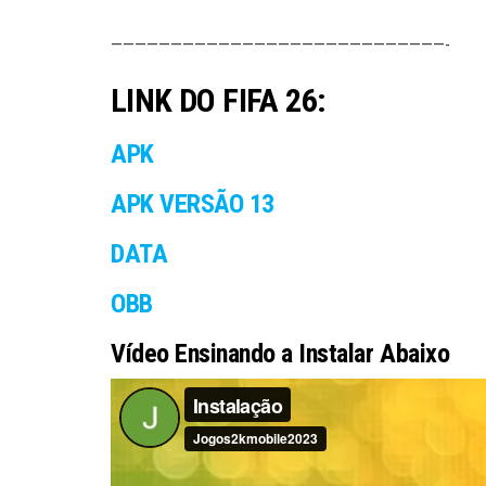
————————————————————————————-
LINK DO FIFA 26:
APK
APK VERSÃO 13
DATA
OBB
Vídeo Ensinando a Instalar Abaixo