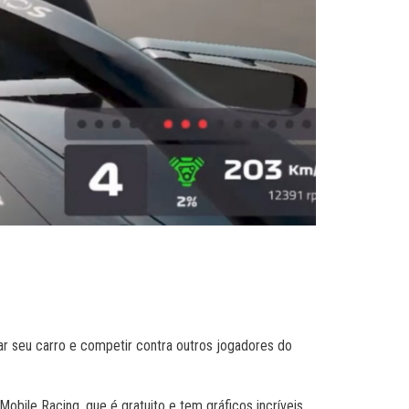
zar seu carro e competir contra outros jogadores do
obile Racing, que é gratuito e tem gráficos incríveis.