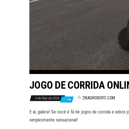
JOGO DE CORRIDA ONLI
By
ZIKADROIDOFC.COM
4 de May de 2024
0
E aí, galera! Se você é fã de jogos de corrida e adora j
simplesmente sensacional!