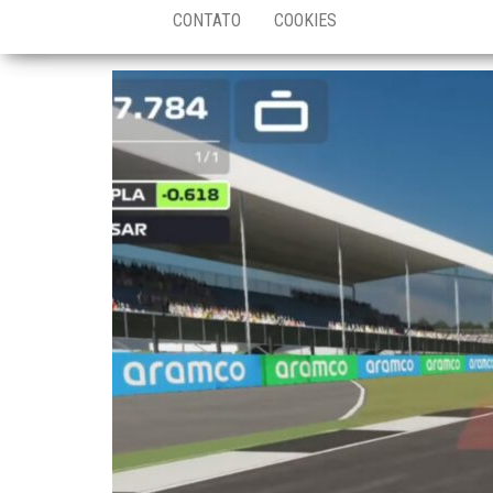
CONTATO
COOKIES