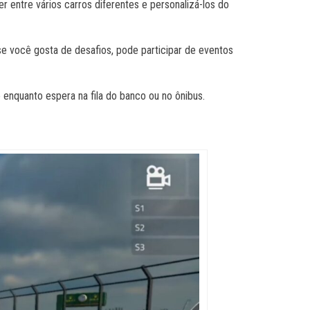
er entre vários carros diferentes e personalizá-los do
 se você gosta de desafios, pode participar de eventos
 enquanto espera na fila do banco ou no ônibus.