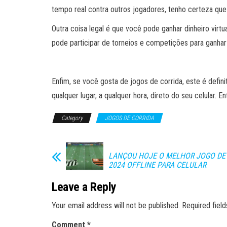
tempo real contra outros jogadores, tenho certeza que v
Outra coisa legal é que você pode ganhar dinheiro virtu
pode participar de torneios e competições para ganhar
Enfim, se você gosta de jogos de corrida, este é defin
qualquer lugar, a qualquer hora, direto do seu celular. 
Category
JOGOS DE CORRIDA
LANÇOU HOJE O MELHOR JOGO DE
2024 OFFLINE PARA CELULAR
Leave a Reply
Your email address will not be published.
Required fiel
Comment
*