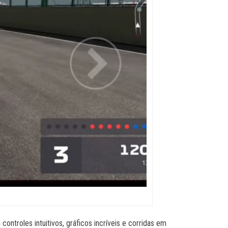
ontroles intuitivos, gráficos incríveis e corridas em