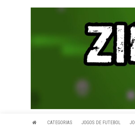
Skip
to
the
content
CATEGORIAS
JOGOS DE FUTEBOL
JO