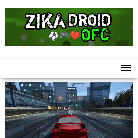
Skip
to
the
content