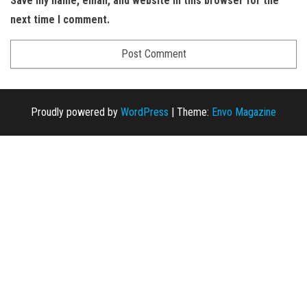
Save my name, email, and website in this browser for the
next time I comment.
Proudly powered by
WordPress
|
Theme:
Envo Magazine