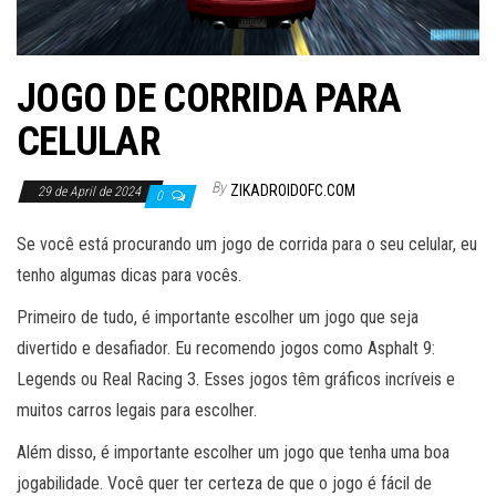
JOGO DE CORRIDA PARA
CELULAR
By
ZIKADROIDOFC.COM
29 de April de 2024
0
Se você está procurando um jogo de corrida para o seu celular, eu
tenho algumas dicas para vocês.
Primeiro de tudo, é importante escolher um jogo que seja
divertido e desafiador. Eu recomendo jogos como Asphalt 9:
Legends ou Real Racing 3. Esses jogos têm gráficos incríveis e
muitos carros legais para escolher.
Além disso, é importante escolher um jogo que tenha uma boa
jogabilidade. Você quer ter certeza de que o jogo é fácil de