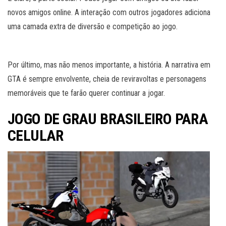
novos amigos online. A interação com outros jogadores adiciona
uma camada extra de diversão e competição ao jogo.
Por último, mas não menos importante, a história. A narrativa em
GTA é sempre envolvente, cheia de reviravoltas e personagens
memoráveis que te farão querer continuar a jogar.
JOGO DE GRAU BRASILEIRO PARA
CELULAR