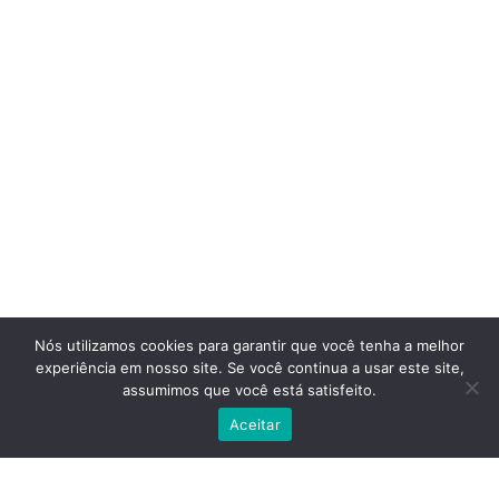
Nós utilizamos cookies para garantir que você tenha a melhor
experiência em nosso site. Se você continua a usar este site,
assumimos que você está satisfeito.
Aceitar