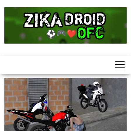
Skip
to
the
content