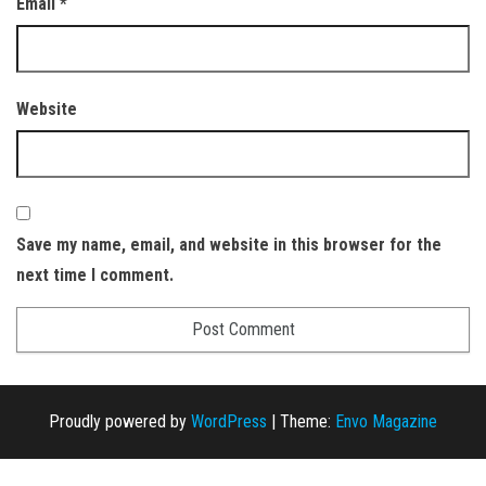
Email
*
Website
Save my name, email, and website in this browser for the
next time I comment.
Proudly powered by
WordPress
|
Theme:
Envo Magazine