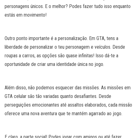
personagens únicos. E o melhor? Podes fazer tudo isso enquanto
estás em movimento!
Outro ponto importante é a personalização. Em GTA, tens a
liberdade de personalizar o teu personagem e veículos. Desde
roupas a carros, as opções são quase infinitas! Isso dá-te a
oportunidade de criar uma identidade única no jogo.
Além disso, não podemos esquecer das missões. As missões em
GTA celular são tão variadas quanto desafiantes. Desde
perseguições emocionantes até assaltos elaborados, cada missão
oferece uma nova aventura que te mantém agarrado ao jogo.
E claro, a parte social! Podes jogar com amigos ou até fazer