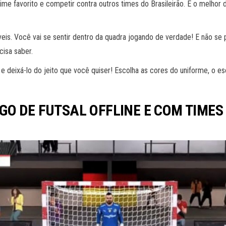
me favorito e competir contra outros times do Brasileirão. E o melhor de
ríveis. Você vai se sentir dentro da quadra jogando de verdade! E não s
cisa saber.
e deixá-lo do jeito que você quiser! Escolha as cores do uniforme, o e
O DE FUTSAL OFFLINE E COM TIMES