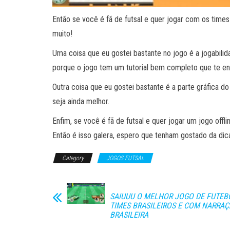
Então se você é fã de futsal e quer jogar com os times
muito!
Uma coisa que eu gostei bastante no jogo é a jogabilida
porque o jogo tem um tutorial bem completo que te en
Outra coisa que eu gostei bastante é a parte gráfica d
seja ainda melhor.
Enfim, se você é fã de futsal e quer jogar um jogo offl
Então é isso galera, espero que tenham gostado da dic
Category
JOGOS FUTSAL
SAIUUU O MELHOR JOGO DE FUTE
TIMES BRASILEIROS E COM NARRA
BRASILEIRA