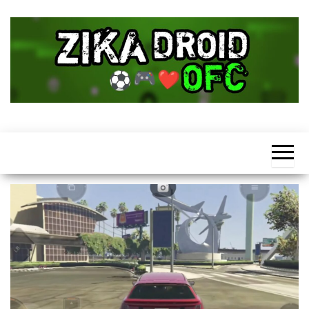
Skip
to
the
content