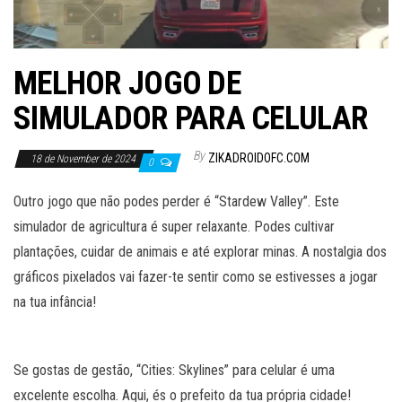
MELHOR JOGO DE
SIMULADOR PARA CELULAR
By
ZIKADROIDOFC.COM
18 de November de 2024
0
Outro jogo que não podes perder é “Stardew Valley”. Este
simulador de agricultura é super relaxante. Podes cultivar
plantações, cuidar de animais e até explorar minas. A nostalgia dos
gráficos pixelados vai fazer-te sentir como se estivesses a jogar
na tua infância!
Se gostas de gestão, “Cities: Skylines” para celular é uma
excelente escolha. Aqui, és o prefeito da tua própria cidade!