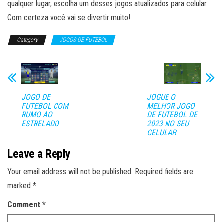
qualquer lugar, escolha um desses jogos atualizados para celular.
Com certeza você vai se divertir muito!
Category
JOGOS DE FUTEBOL
JOGO DE
JOGUE O
FUTEBOL COM
MELHOR JOGO
RUMO AO
DE FUTEBOL DE
ESTRELADO
2023 NO SEU
CELULAR
Leave a Reply
Your email address will not be published.
Required fields are
marked
*
Comment
*