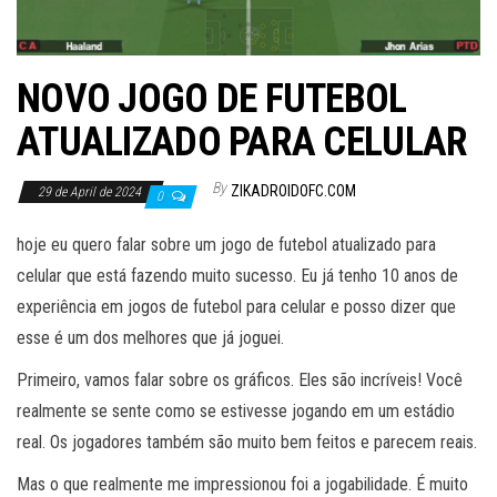
NOVO JOGO DE FUTEBOL
ATUALIZADO PARA CELULAR
By
ZIKADROIDOFC.COM
29 de April de 2024
0
hoje eu quero falar sobre um jogo de futebol atualizado para
celular que está fazendo muito sucesso. Eu já tenho 10 anos de
experiência em jogos de futebol para celular e posso dizer que
esse é um dos melhores que já joguei.
Primeiro, vamos falar sobre os gráficos. Eles são incríveis! Você
realmente se sente como se estivesse jogando em um estádio
real. Os jogadores também são muito bem feitos e parecem reais.
Mas o que realmente me impressionou foi a jogabilidade. É muito